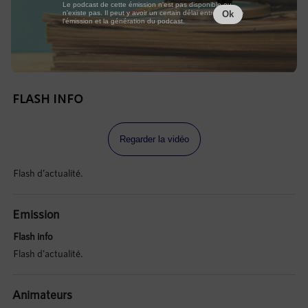
Le podcast de cette émission n'est pas disponible ou
n'existe pas. Il peut y avoir un certain délai entre la fin de
Ok
l'émission et la génération du podcast.
FLASH INFO
Regarder la vidéo
Flash d'actualité.
Emission
Flash info
Flash d'actualité.
Animateurs