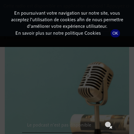
Cette radio est disponible en application android ! Appuyez ci-
RadioTerritoria
La radio des territoires
dessous pour l'installer.
En poursuivant votre navigation sur notre site, vous
acceptez l’utilisation de cookies afin de nous permettre
DÉTAILS DE L'ÉMISSION
Non merci
Télécharger l'application
d’améliorer votre expérience utilisateur.
En savoir plus sur notre politique Cookies
OK
31 mai 2021
à 7h59
, durée : Invalid date
Le podcast n'est pas disponible