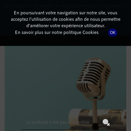
Cette radio est disponible en application android ! Appuyez ci-
RadioTerritoria
La radio des territoires
dessous pour l'installer.
En poursuivant votre navigation sur notre site, vous
acceptez l’utilisation de cookies afin de nous permettre
DÉTAILS DE L'ÉPISODE
Non merci
Télécharger l'application
d’améliorer votre expérience utilisateur.
En savoir plus sur notre politique Cookies
OK
3 juin 2021
à 11h59
, durée : Invalid date
Le podcast n'est pas disponible