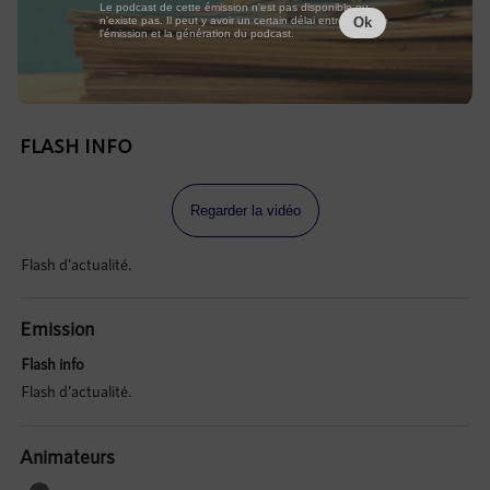
Le podcast de cette émission n'est pas disponible ou
n'existe pas. Il peut y avoir un certain délai entre la fin de
Ok
l'émission et la génération du podcast.
FLASH INFO
Regarder la vidéo
Flash d'actualité.
Emission
Flash info
Flash d'actualité.
Animateurs