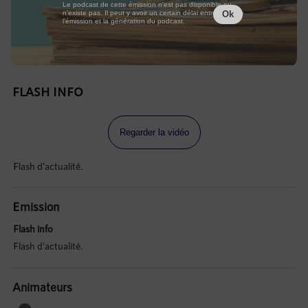
Le podcast de cette émission n'est pas disponible ou
n'existe pas. Il peut y avoir un certain délai entre la fin de
Ok
l'émission et la génération du podcast.
FLASH INFO
Regarder la vidéo
Flash d'actualité.
Emission
Flash info
Flash d'actualité.
Animateurs