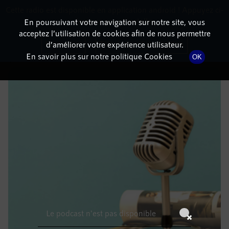
Cette radio est disponible en application android ! Appuyez ci-
RadioTerritoria
La radio des territoires
dessous pour l'installer.
En poursuivant votre navigation sur notre site, vous
acceptez l’utilisation de cookies afin de nous permettre
DÉTAILS DE L'ÉPISODE
Non merci
Télécharger l'application
d’améliorer votre expérience utilisateur.
En savoir plus sur notre politique Cookies
OK
8 juin 2021
à 11h59
, durée : Invalid date
Le podcast n'est pas disponible