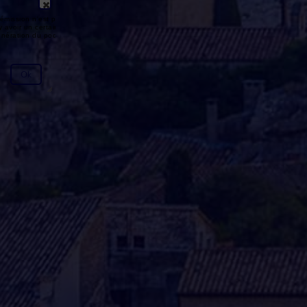
émission n'est pas disponible ou
y avoir un certain délai entre la fin
génération du podcast.
Ok