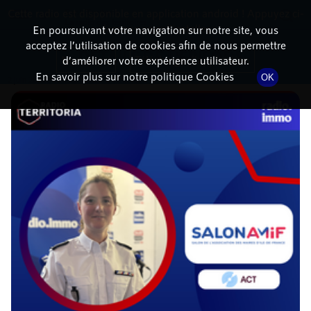
Cette radio est disponible en application android ! Appuyez ci-
RadioTerritoria
La radio des territoires
dessous pour l'installer.
En poursuivant votre navigation sur notre site, vous
acceptez l’utilisation de cookies afin de nous permettre
DÉTAILS DE L'ÉPISODE
Non merci
Télécharger l'application
d’améliorer votre expérience utilisateur.
En savoir plus sur notre politique Cookies
OK
2 juin 2026
à 10h02
, durée : 17 minutes