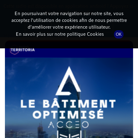
Cette radio est disponible en application android ! Appuyez ci-
RadioTerritoria
La radio des territoires
dessous pour l'installer.
En poursuivant votre navigation sur notre site, vous
acceptez l’utilisation de cookies afin de nous permettre
DÉTAILS DE L'ÉPISODE
Non merci
Télécharger l'application
d’améliorer votre expérience utilisateur.
En savoir plus sur notre politique Cookies
OK
24 juin 2021
à 11h24
, durée : 30 minutes