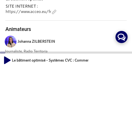
SITE INTERNET :
https://www.acceo.eu/fr
Animateurs
Johanna ZILBERSTEIN
Journaliste, Radio Territoria
Le bâtiment optimisé - Systèmes CVC : Comment optimiser son sujet, maitris
00:00
Invités
29:51
Matthieu LE DREZEN
Directeur Commercial France, ACCEO
Raphael TROCHU
Chargé immobilier et achats chez APAJH YVELINES