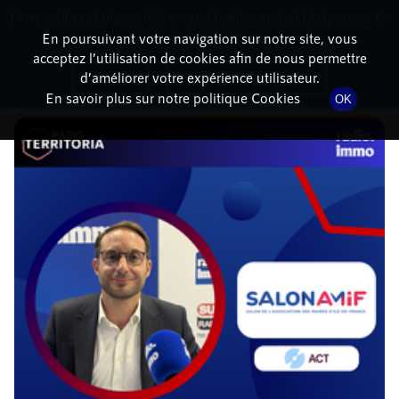
Cette radio est disponible en application android ! Appuyez ci-
RadioTerritoria
La radio des territoires
dessous pour l'installer.
En poursuivant votre navigation sur notre site, vous
acceptez l’utilisation de cookies afin de nous permettre
DÉTAILS DE L'ÉPISODE
Non merci
Télécharger l'application
d’améliorer votre expérience utilisateur.
En savoir plus sur notre politique Cookies
OK
3 juin 2026
à 8h02
, durée : 13 minutes