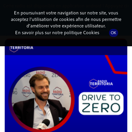
Cette radio est disponible en application android ! Appuyez ci-
RadioTerritoria
La radio des territoires
dessous pour l'installer.
En poursuivant votre navigation sur notre site, vous
acceptez l’utilisation de cookies afin de nous permettre
DÉTAILS DE L'ÉPISODE
Non merci
Télécharger l'application
d’améliorer votre expérience utilisateur.
En savoir plus sur notre politique Cookies
OK
3 juin 2026
à 13h45
, durée : 14 minutes