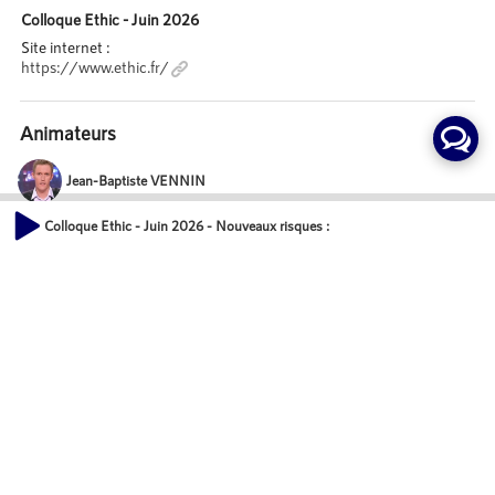
Colloque Ethic - Juin 2026
Site internet :
https://www.ethic.fr/
Animateurs
Jean-Baptiste VENNIN
Journaliste
Colloque Ethic - Juin 2026 - Nouveaux risques : quelles assurances pour nos
00:00
01:52:53
Invités
Sophie DE MENTHON
Présidente, MOUVEMENT ETHIC
David AMIEL
Ministre de l'action et des comptes publics