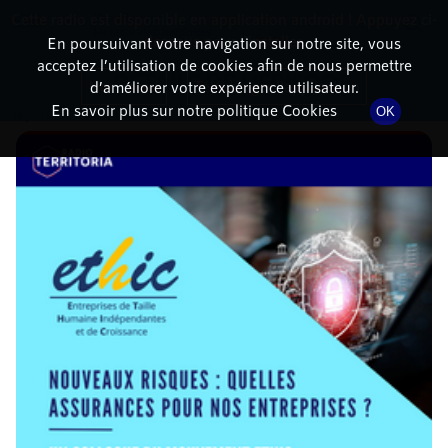
Cette radio est disponible en application android ! Appuyez ci-
RadioTerritoria
La radio des territoires
dessous pour l'installer.
En poursuivant votre navigation sur notre site, vous
acceptez l’utilisation de cookies afin de nous permettre
DÉTAILS DE L'ÉPISODE
Non merci
Télécharger l'application
d’améliorer votre expérience utilisateur.
En savoir plus sur notre politique Cookies
OK
26 juin 2026
à 8h30
, durée : 2 heures