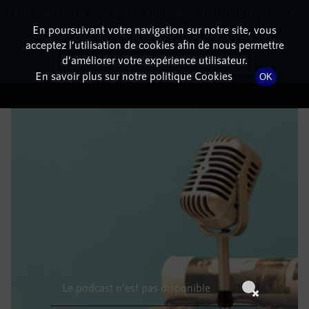
Cette radio est disponible en application android ! Appuyez ci-
RadioTerritoria
La radio des territoires
dessous pour l'installer.
En poursuivant votre navigation sur notre site, vous
acceptez l’utilisation de cookies afin de nous permettre
DÉTAILS DE L'ÉPISODE
Non merci
Télécharger l'application
d’améliorer votre expérience utilisateur.
En savoir plus sur notre politique Cookies
OK
27 juin 2021
à 14h59
, durée : Invalid date
Le podcast n'est pas disponible