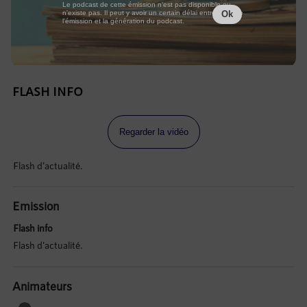
Le podcast de cette émission n'est pas disponible ou
n'existe pas. Il peut y avoir un certain délai entre la fin de
Ok
l'émission et la génération du podcast.
FLASH INFO
Regarder la vidéo
Flash d'actualité.
Emission
Flash info
Flash d'actualité.
Animateurs