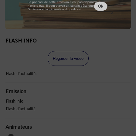
Le podcast de cette émission n'est pas disponible ou
n'existe pas. Il peut y avoir un certain délai entre la fin de
Ok
l'émission et la génération du podcast.
FLASH INFO
Regarder la vidéo
Flash d'actualité.
Emission
Flash info
Flash d'actualité.
Animateurs