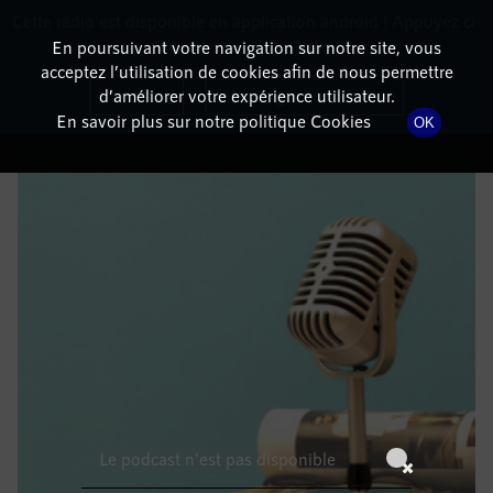
Cette radio est disponible en application android ! Appuyez ci-
RadioTerritoria
La radio des territoires
dessous pour l'installer.
En poursuivant votre navigation sur notre site, vous
acceptez l’utilisation de cookies afin de nous permettre
DÉTAILS DE L'ÉPISODE
Non merci
Télécharger l'application
d’améliorer votre expérience utilisateur.
En savoir plus sur notre politique Cookies
OK
6 juillet 2021
à 8h59
, durée : Invalid date
Le podcast n'est pas disponible