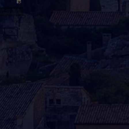
émission n'est pas disponible ou
y avoir un certain délai entre la fin
génération du podcast.
Ok