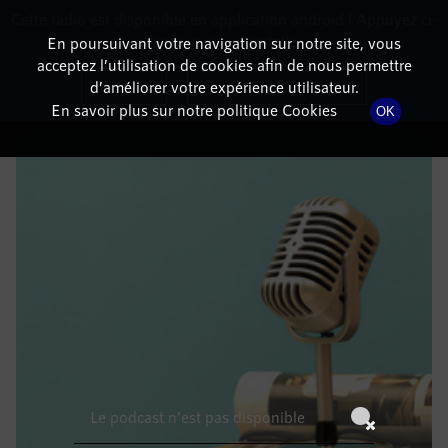
Cette radio est disponible en application android ! Appuyez ci-
RadioTerritoria
La radio des territoires
dessous pour l'installer.
En poursuivant votre navigation sur notre site, vous
acceptez l’utilisation de cookies afin de nous permettre
DÉTAILS DE L'ÉPISODE
Non merci
Télécharger l'application
d’améliorer votre expérience utilisateur.
En savoir plus sur notre politique Cookies
OK
20 juillet 2021
à 11h59
, durée : Invalid date
Le podcast n'est pas disponible