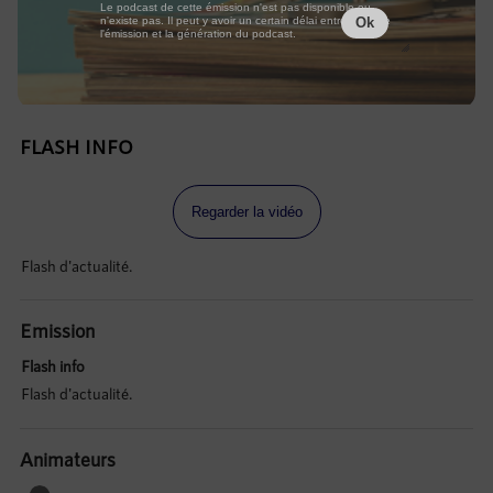
Le podcast de cette émission n'est pas disponible ou
n'existe pas. Il peut y avoir un certain délai entre la fin de
Ok
l'émission et la génération du podcast.
FLASH INFO
Regarder la vidéo
Flash d'actualité.
Emission
Flash info
Flash d'actualité.
Animateurs