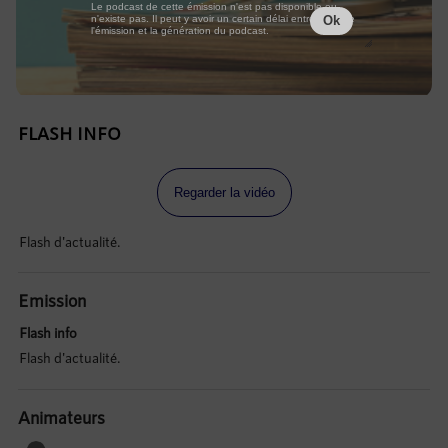
Le podcast de cette émission n'est pas disponible ou
n'existe pas. Il peut y avoir un certain délai entre la fin de
Ok
l'émission et la génération du podcast.
FLASH INFO
Regarder la vidéo
Flash d'actualité.
Emission
Flash info
Flash d'actualité.
Animateurs