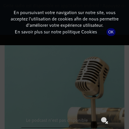
Cette radio est disponible en application android ! Appuyez ci-
RadioTerritoria
La radio des territoires
dessous pour l'installer.
En poursuivant votre navigation sur notre site, vous
acceptez l’utilisation de cookies afin de nous permettre
DÉTAILS DE L'ÉPISODE
Non merci
Télécharger l'application
d’améliorer votre expérience utilisateur.
En savoir plus sur notre politique Cookies
OK
20 juillet 2021
à 13h59
, durée : Invalid date
Le podcast n'est pas disponible