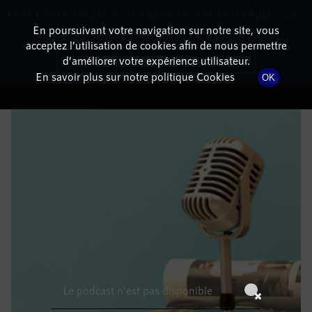
Cette radio est disponible en application android ! Appuyez ci-
RadioTerritoria
La radio des territoires
dessous pour l'installer.
En poursuivant votre navigation sur notre site, vous
acceptez l’utilisation de cookies afin de nous permettre
DÉTAILS DE L'ÉPISODE
Non merci
Télécharger l'application
d’améliorer votre expérience utilisateur.
En savoir plus sur notre politique Cookies
OK
24 juillet 2021
à 14h59
, durée : Invalid date
Le podcast n'est pas disponible