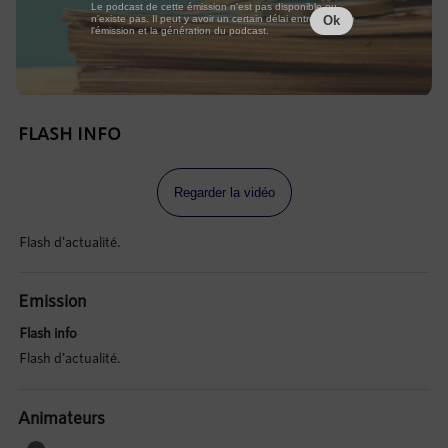
Le podcast de cette émission n'est pas disponible ou
n'existe pas. Il peut y avoir un certain délai entre la fin de
Ok
l'émission et la génération du podcast.
FLASH INFO
Regarder la vidéo
Flash d'actualité.
Emission
Flash info
Flash d'actualité.
Animateurs