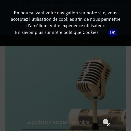
Cette radio est disponible en application android ! Appuyez ci-
RadioTerritoria
La radio des territoires
dessous pour l'installer.
En poursuivant votre navigation sur notre site, vous
acceptez l’utilisation de cookies afin de nous permettre
DÉTAILS DE L'ÉPISODE
Non merci
Télécharger l'application
d’améliorer votre expérience utilisateur.
En savoir plus sur notre politique Cookies
OK
24 août 2021
à 8h59
, durée : Invalid date
Le podcast n'est pas disponible