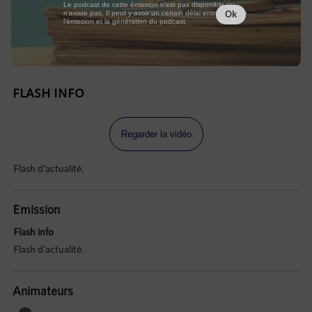
Le podcast de cette émission n'est pas disponible ou
n'existe pas. Il peut y avoir un certain délai entre la fin de
Ok
l'émission et la génération du podcast.
FLASH INFO
Regarder la vidéo
Flash d'actualité.
Emission
Flash info
Flash d'actualité.
Animateurs