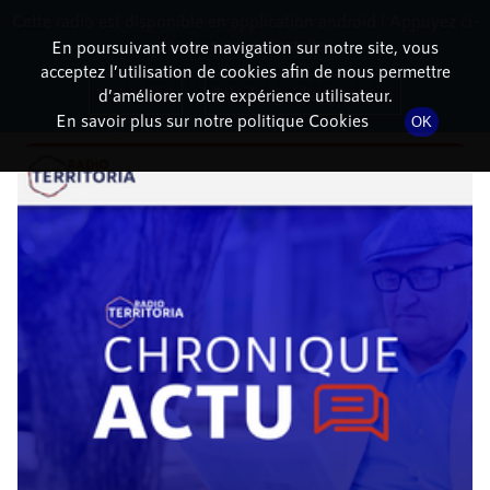
Cette radio est disponible en application android ! Appuyez ci-
RadioTerritoria
La radio des territoires
dessous pour l'installer.
En poursuivant votre navigation sur notre site, vous
acceptez l’utilisation de cookies afin de nous permettre
DÉTAILS DE L'ÉPISODE
Non merci
Télécharger l'application
d’améliorer votre expérience utilisateur.
En savoir plus sur notre politique Cookies
OK
17 août 2021
à 4h02
, durée : 2 minutes