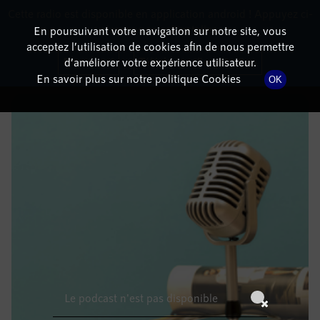
Cette radio est disponible en application android ! Appuyez ci-
RadioTerritoria
La radio des territoires
dessous pour l'installer.
En poursuivant votre navigation sur notre site, vous
acceptez l’utilisation de cookies afin de nous permettre
DÉTAILS DE L'ÉPISODE
Non merci
Télécharger l'application
d’améliorer votre expérience utilisateur.
En savoir plus sur notre politique Cookies
OK
28 août 2021
à 4h59
, durée : Invalid date
Le podcast n'est pas disponible