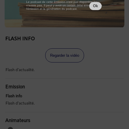
Le podcast de cette émission n'est pas disponible ou
n'existe pas. Il peut y avoir un certain délai entre la fin de
Ok
l'émission et la génération du podcast.
FLASH INFO
Regarder la vidéo
Flash d'actualité.
Emission
Flash info
Flash d'actualité.
Animateurs