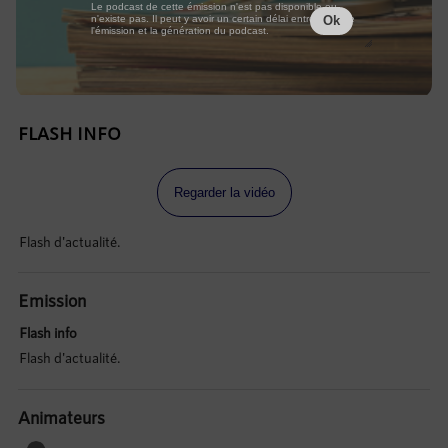
Le podcast de cette émission n'est pas disponible ou
n'existe pas. Il peut y avoir un certain délai entre la fin de
Ok
l'émission et la génération du podcast.
FLASH INFO
Regarder la vidéo
Flash d'actualité.
Emission
Flash info
Flash d'actualité.
Animateurs