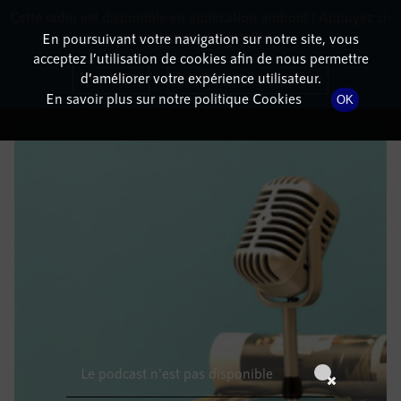
Cette radio est disponible en application android ! Appuyez ci-
RadioTerritoria
La radio des territoires
dessous pour l'installer.
En poursuivant votre navigation sur notre site, vous
acceptez l’utilisation de cookies afin de nous permettre
DÉTAILS DE L'ÉPISODE
Non merci
Télécharger l'application
d’améliorer votre expérience utilisateur.
En savoir plus sur notre politique Cookies
OK
28 août 2021
à 5h59
, durée : Invalid date
Le podcast n'est pas disponible