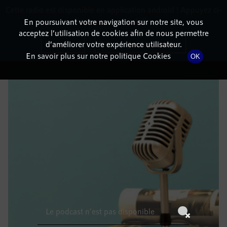
Cette radio est disponible en application android ! Appuyez ci-
RadioTerritoria
La radio des territoires
dessous pour l'installer.
En poursuivant votre navigation sur notre site, vous
acceptez l’utilisation de cookies afin de nous permettre
DÉTAILS DE L'ÉPISODE
Non merci
Télécharger l'application
d’améliorer votre expérience utilisateur.
En savoir plus sur notre politique Cookies
OK
31 août 2021
à 7h00
, durée : Invalid date
Le podcast n'est pas disponible