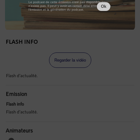
Le podcast de cette émission n'est pas disponible ou
n'existe pas. Il peut y avoir un certain délai entre la fin de
Ok
l'émission et la génération du podcast.
FLASH INFO
Regarder la vidéo
Flash d'actualité.
Emission
Flash info
Flash d'actualité.
Animateurs