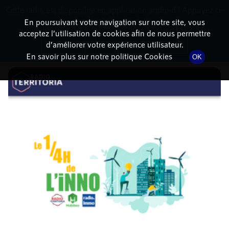
Cette radio est disponible en application android ! Appuyez ci-
RadioTerritoria
La radio des territoires
dessous pour l'installer.
En poursuivant votre navigation sur notre site, vous
acceptez l’utilisation de cookies afin de nous permettre
DÉTAILS DE L'ÉPISODE
Non merci
Télécharger l'application
d’améliorer votre expérience utilisateur.
En savoir plus sur notre politique Cookies
OK
26 mars 2021
à 15h34
, durée : 19 minutes