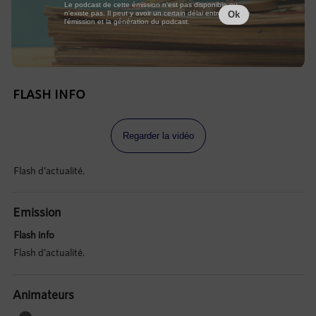
Le podcast de cette émission n'est pas disponible ou
n'existe pas. Il peut y avoir un certain délai entre la fin de
Ok
l'émission et la génération du podcast.
FLASH INFO
Regarder la vidéo
Flash d'actualité.
Emission
Flash info
Flash d'actualité.
Animateurs