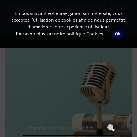
Cette radio est disponible en application android ! Appuyez ci-
RadioTerritoria
La radio des territoires
dessous pour l'installer.
En poursuivant votre navigation sur notre site, vous
acceptez l’utilisation de cookies afin de nous permettre
DÉTAILS DE L'ÉPISODE
Non merci
Télécharger l'application
d’améliorer votre expérience utilisateur.
En savoir plus sur notre politique Cookies
OK
27 octobre 2021
à 6h59
, durée : Invalid date
Le podcast n'est pas disponible