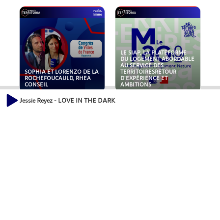
LE SIAP, LA PLATEFORME
DU LOGEMENT ABORDABLE
AU SERVICE DES
SOPHIA ET LORENZO DE LA
TERRITOIRESRETOUR
ROCHEFOUCAULD, RHEA
D'EXPÉRIENCE ET
CONSEIL
AMBITIONS
Jessie Reyez - LOVE IN THE DARK
POLLUANTS : DE LA
NOUVEAUX RISQUES :
TOITURE AUX FONDATIONS,
QUELLES ASSURANCES
COMMENT SÉCURISER VOS
POUR NOS ENTREPRISES ?
ACTIFS IMMOBILIER ?