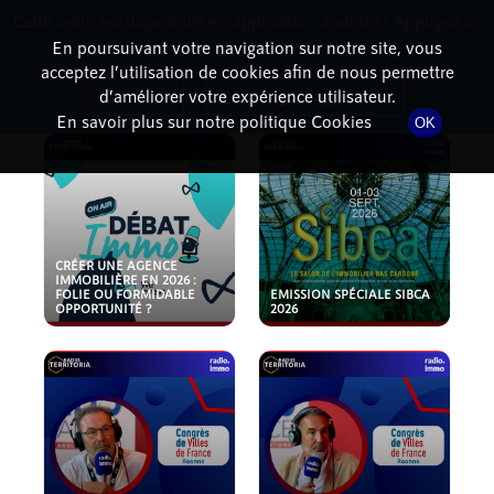
Cette radio est disponible en application android ! Appuyez ci-
RadioTerritoria
La radio des territoires
dessous pour l'installer.
En poursuivant votre navigation sur notre site, vous
acceptez l’utilisation de cookies afin de nous permettre
PODCASTS
Non merci
Télécharger l'application
d’améliorer votre expérience utilisateur.
En savoir plus sur notre politique Cookies
OK
CRÉER UNE AGENCE
IMMOBILIÈRE EN 2026 :
FOLIE OU FORMIDABLE
EMISSION SPÉCIALE SIBCA
OPPORTUNITÉ ?
2026