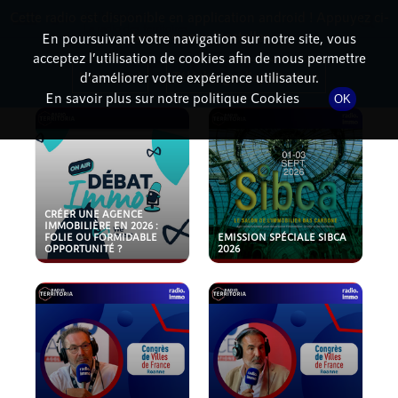
Cette radio est disponible en application android ! Appuyez ci-
RadioTerritoria
La radio des territoires
dessous pour l'installer.
En poursuivant votre navigation sur notre site, vous
acceptez l’utilisation de cookies afin de nous permettre
PODCASTS
Non merci
Télécharger l'application
d’améliorer votre expérience utilisateur.
En savoir plus sur notre politique Cookies
OK
CRÉER UNE AGENCE
IMMOBILIÈRE EN 2026 :
FOLIE OU FORMIDABLE
EMISSION SPÉCIALE SIBCA
OPPORTUNITÉ ?
2026