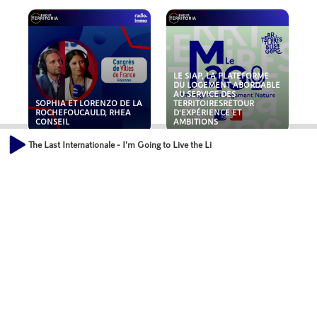
LE SIAP, LA PLATEFORME
DU LOGEMENT ABORDABLE
AU SERVICE DES
SOPHIA ET LORENZO DE LA
TERRITOIRESRETOUR
ROCHEFOUCAULD, RHEA
D'EXPÉRIENCE ET
CONSEIL
AMBITIONS
The Last Internationale - I'm Going to Live the Life I Sing About in My Song
POLLUANTS : DE LA
NOUVEAUX RISQUES :
TOITURE AUX FONDATIONS,
QUELLES ASSURANCES
COMMENT SÉCURISER VOS
POUR NOS ENTREPRISES ?
ACTIFS IMMOBILIER ?