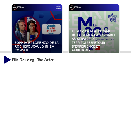
LE SIAP, LA PLATEFORME
DU LOGEMENT ABORDABLE
AU SERVICE DES
SOPHIA ET LORENZO DE LA
TERRITOIRESRETOUR
ROCHEFOUCAULD, RHEA
D'EXPÉRIENCE ET
CONSEIL
AMBITIONS
Ellie Goulding - The Writer
POLLUANTS : DE LA
NOUVEAUX RISQUES :
TOITURE AUX FONDATIONS,
QUELLES ASSURANCES
COMMENT SÉCURISER VOS
POUR NOS ENTREPRISES ?
ACTIFS IMMOBILIER ?