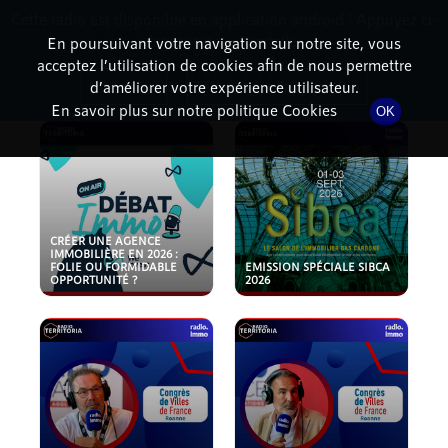
Cette radio est disponible en application android ! Appuyez ci-
RadioTerritoria
La radio des territoires
dessous pour l'installer.
En poursuivant votre navigation sur notre site, vous
acceptez l’utilisation de cookies afin de nous permettre
PODCASTS
Non merci
Télécharger l'application
d’améliorer votre expérience utilisateur.
En savoir plus sur notre politique Cookies
OK
CRÉER UNE AGENCE
IMMOBILIÈRE EN 2026 :
FOLIE OU FORMIDABLE
EMISSION SPÉCIALE SIBCA
OPPORTUNITÉ ?
2026