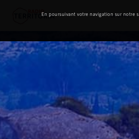
ON
AIR
En poursuivant votre navigation sur notre si
Le direct