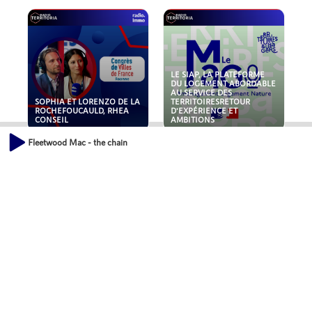
LE SIAP, LA PLATEFORME
DU LOGEMENT ABORDABLE
AU SERVICE DES
SOPHIA ET LORENZO DE LA
TERRITOIRESRETOUR
ROCHEFOUCAULD, RHEA
D'EXPÉRIENCE ET
CONSEIL
AMBITIONS
Fleetwood Mac - the chain
POLLUANTS : DE LA
NOUVEAUX RISQUES :
TOITURE AUX FONDATIONS,
QUELLES ASSURANCES
COMMENT SÉCURISER VOS
POUR NOS ENTREPRISES ?
ACTIFS IMMOBILIER ?