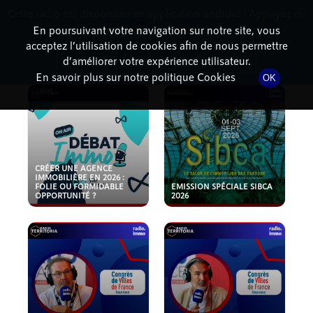
Cette radio est disponible en application android ! Appuyez ci-
RadioTerritoria
La radio des territoires
dessous pour l'installer.
En poursuivant votre navigation sur notre site, vous
acceptez l’utilisation de cookies afin de nous permettre
PODCASTS
Non merci
Télécharger l'application
d’améliorer votre expérience utilisateur.
En savoir plus sur notre politique Cookies
OK
CRÉER UNE AGENCE
IMMOBILIÈRE EN 2026 :
FOLIE OU FORMIDABLE
EMISSION SPÉCIALE SIBCA
OPPORTUNITÉ ?
2026