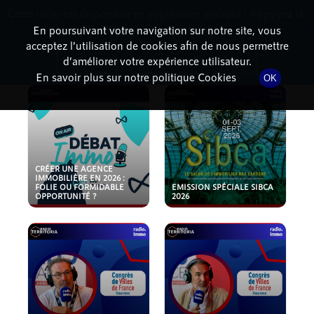
Cette radio est disponible en application android ! Appuyez ci-
RadioTerritoria
La radio des territoires
dessous pour l'installer.
En poursuivant votre navigation sur notre site, vous
acceptez l’utilisation de cookies afin de nous permettre
PODCASTS
Non merci
Télécharger l'application
d’améliorer votre expérience utilisateur.
En savoir plus sur notre politique Cookies
OK
CRÉER UNE AGENCE
IMMOBILIÈRE EN 2026 :
FOLIE OU FORMIDABLE
EMISSION SPÉCIALE SIBCA
OPPORTUNITÉ ?
2026