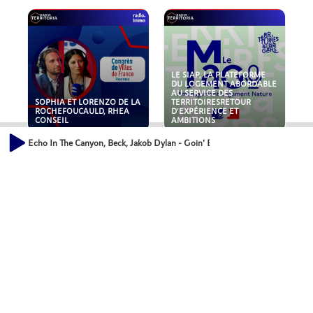
LE SIAP, LA PLATEFORME
DU LOGEMENT ABORDABLE
AU SERVICE DES
SOPHIA ET LORENZO DE LA
TERRITOIRESRETOUR
ROCHEFOUCAULD, RHEA
D'EXPÉRIENCE ET
CONSEIL
AMBITIONS
Echo In The Canyon, Beck, Jakob Dylan - Goin' Back (feat. Jakob Dylan_Bec
POLLUANTS : DE LA
NOUVEAUX RISQUES :
TOITURE AUX FONDATIONS,
QUELLES ASSURANCES
COMMENT SÉCURISER VOS
POUR NOS ENTREPRISES ?
ACTIFS IMMOBILIER ?