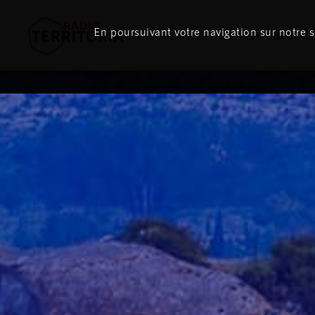
ON
AIR
En poursuivant votre navigation sur notre si
Le direct