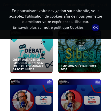
Cette radio est disponible en application android ! Appuyez ci-
RadioTerritoria
La radio des territoires
dessous pour l'installer.
En poursuivant votre navigation sur notre site, vous
acceptez l’utilisation de cookies afin de nous permettre
PODCASTS
Non merci
Télécharger l'application
d’améliorer votre expérience utilisateur.
En savoir plus sur notre politique Cookies
OK
CRÉER UNE AGENCE
IMMOBILIÈRE EN 2026 :
FOLIE OU FORMIDABLE
EMISSION SPÉCIALE SIBCA
OPPORTUNITÉ ?
2026