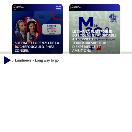
LE SIAP, LA PLATEFORME
DU LOGEMENT ABORDABLE
AU SERVICE DES
SOPHIA ET LORENZO DE LA
TERRITOIRESRETOUR
ROCHEFOUCAULD, RHEA
D'EXPÉRIENCE ET
CONSEIL
AMBITIONS
♪ Lumineers - Long way to go
POLLUANTS : DE LA
NOUVEAUX RISQUES :
TOITURE AUX FONDATIONS,
QUELLES ASSURANCES
COMMENT SÉCURISER VOS
POUR NOS ENTREPRISES ?
ACTIFS IMMOBILIER ?