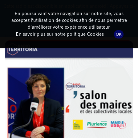
Cette radio est disponible en application android ! Appuyez ci-
RadioTerritoria
La radio des territoires
dessous pour l'installer.
En poursuivant votre navigation sur notre site, vous
acceptez l’utilisation de cookies afin de nous permettre
DÉTAILS DE L'ÉPISODE
Non merci
Télécharger l'application
d’améliorer votre expérience utilisateur.
En savoir plus sur notre politique Cookies
OK
16 novembre 2021
à 16h23
, durée : 8 minutes