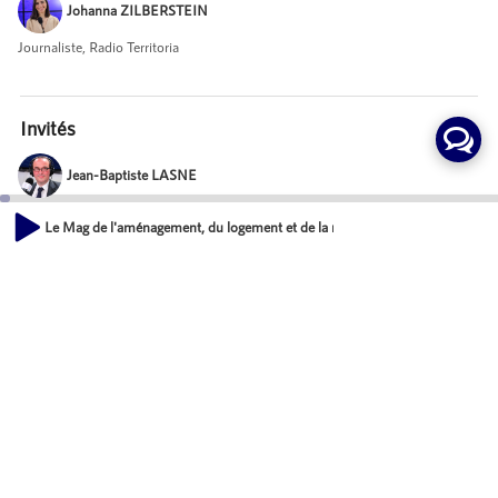
Johanna ZILBERSTEIN
Journaliste, Radio Territoria
Invités
Jean-Baptiste LASNE
Directeur du programme Démat. ADS chez Ministère de la Cohésion des
Le Mag de l'aménagement, du logement et de la nature - Le permis de const
territoires
00:00
46:18
Aurélie BORNAND
chef de projet AD'AU & RIE'AU
Mot-Clés
Développement économique des territoires