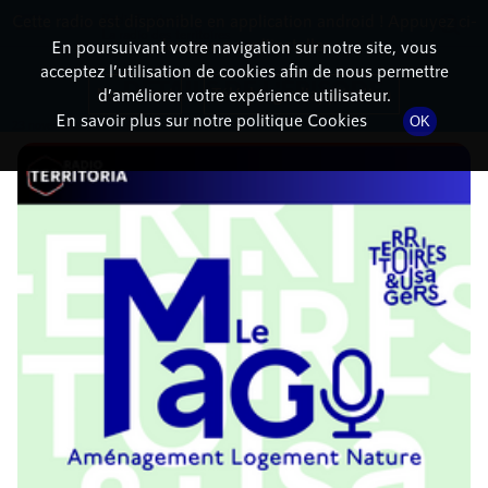
Cette radio est disponible en application android ! Appuyez ci-
RadioTerritoria
La radio des territoires
dessous pour l'installer.
En poursuivant votre navigation sur notre site, vous
acceptez l’utilisation de cookies afin de nous permettre
DÉTAILS DE L'ÉPISODE
Non merci
Télécharger l'application
d’améliorer votre expérience utilisateur.
En savoir plus sur notre politique Cookies
OK
23 novembre 2021
à 10h02
, durée : 46 minutes