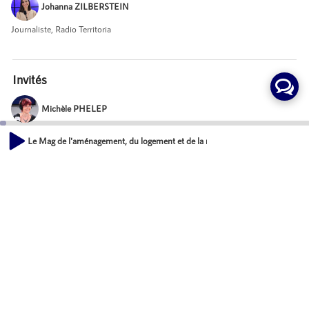
Johanna ZILBERSTEIN
Journaliste, Radio Territoria
Invités
Michèle PHELEP
Responsable mission mobilisation des territoires, DGALN
Le Mag de l'aménagement, du logement et de la nature - Le permis de const
00:00
Jean-Baptiste LASNE
52:11
Directeur du programme Démat. ADS chez Ministère de la Cohésion des
territoires
Mot-Clés
Développement économique des territoires