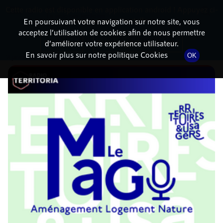
Cette radio est disponible en application android ! Appuyez ci-
RadioTerritoria
La radio des territoires
dessous pour l'installer.
En poursuivant votre navigation sur notre site, vous
acceptez l’utilisation de cookies afin de nous permettre
DÉTAILS DE L'ÉPISODE
Non merci
Télécharger l'application
d’améliorer votre expérience utilisateur.
En savoir plus sur notre politique Cookies
OK
18 janvier 2022
à 10h00
, durée : 52 minutes