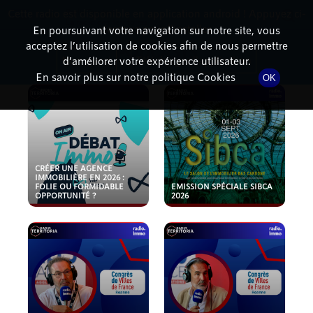
Cette radio est disponible en application android ! Appuyez ci-
RadioTerritoria
La radio des territoires
dessous pour l'installer.
En poursuivant votre navigation sur notre site, vous
acceptez l’utilisation de cookies afin de nous permettre
PODCASTS
Non merci
Télécharger l'application
d’améliorer votre expérience utilisateur.
En savoir plus sur notre politique Cookies
OK
CRÉER UNE AGENCE
IMMOBILIÈRE EN 2026 :
FOLIE OU FORMIDABLE
EMISSION SPÉCIALE SIBCA
OPPORTUNITÉ ?
2026