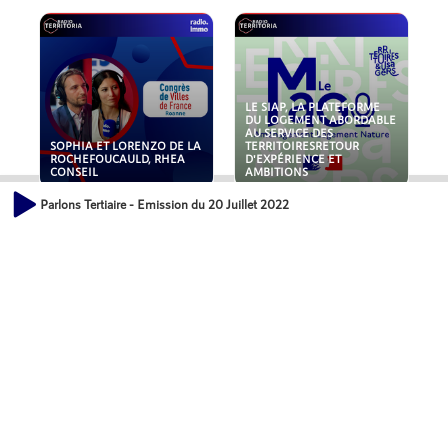
LE SIAP, LA PLATEFORME
DU LOGEMENT ABORDABLE
AU SERVICE DES
SOPHIA ET LORENZO DE LA
TERRITOIRESRETOUR
ROCHEFOUCAULD, RHEA
D'EXPÉRIENCE ET
CONSEIL
AMBITIONS
Parlons Tertiaire - Emission du 20 Juillet 2022
POLLUANTS : DE LA
NOUVEAUX RISQUES :
TOITURE AUX FONDATIONS,
QUELLES ASSURANCES
COMMENT SÉCURISER VOS
POUR NOS ENTREPRISES ?
ACTIFS IMMOBILIER ?