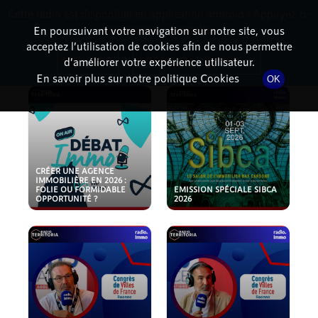
Cette radio est disponible en application android ! Appuyez ci-
RadioTerritoria
La radio des territoires
dessous pour l'installer.
En poursuivant votre navigation sur notre site, vous
acceptez l’utilisation de cookies afin de nous permettre
PODCASTS
Non merci
Télécharger l'application
d’améliorer votre expérience utilisateur.
En savoir plus sur notre politique Cookies
OK
CRÉER UNE AGENCE
IMMOBILIÈRE EN 2026 :
FOLIE OU FORMIDABLE
EMISSION SPÉCIALE SIBCA
OPPORTUNITÉ ?
2026