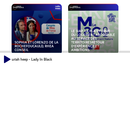
LE SIAP, LA PLATEFORME
DU LOGEMENT ABORDABLE
AU SERVICE DES
SOPHIA ET LORENZO DE LA
TERRITOIRESRETOUR
ROCHEFOUCAULD, RHEA
D'EXPÉRIENCE ET
CONSEIL
AMBITIONS
uriah heep - Lady In Black
POLLUANTS : DE LA
NOUVEAUX RISQUES :
TOITURE AUX FONDATIONS,
QUELLES ASSURANCES
COMMENT SÉCURISER VOS
POUR NOS ENTREPRISES ?
ACTIFS IMMOBILIER ?