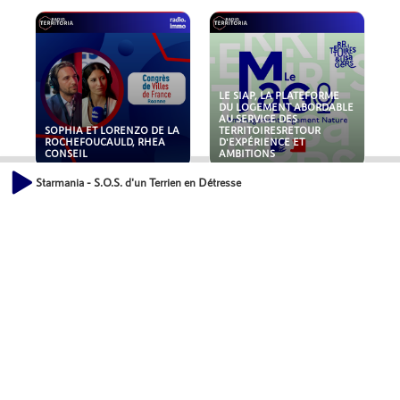
LE SIAP, LA PLATEFORME
DU LOGEMENT ABORDABLE
AU SERVICE DES
SOPHIA ET LORENZO DE LA
TERRITOIRESRETOUR
ROCHEFOUCAULD, RHEA
D'EXPÉRIENCE ET
CONSEIL
AMBITIONS
Starmania - S.O.S. d'un Terrien en Détresse
POLLUANTS : DE LA
NOUVEAUX RISQUES :
TOITURE AUX FONDATIONS,
QUELLES ASSURANCES
COMMENT SÉCURISER VOS
POUR NOS ENTREPRISES ?
ACTIFS IMMOBILIER ?