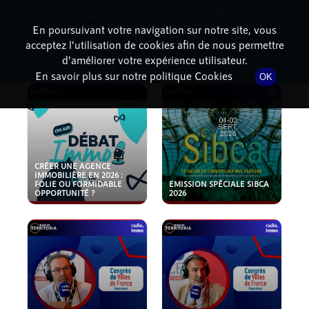
Cette radio est disponible en application android ! Appuyez ci-
RadioTerritoria
La radio des territoires
dessous pour l'installer.
En poursuivant votre navigation sur notre site, vous
acceptez l’utilisation de cookies afin de nous permettre
PODCASTS
Non merci
Télécharger l'application
d’améliorer votre expérience utilisateur.
En savoir plus sur notre politique Cookies
OK
CRÉER UNE AGENCE
IMMOBILIÈRE EN 2026 :
FOLIE OU FORMIDABLE
EMISSION SPÉCIALE SIBCA
OPPORTUNITÉ ?
2026