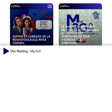
LE SIAP, LA PLATEFORME
DU LOGEMENT ABORDABLE
AU SERVICE DES
SOPHIA ET LORENZO DE LA
TERRITOIRESRETOUR
ROCHEFOUCAULD, RHEA
D'EXPÉRIENCE ET
CONSEIL
AMBITIONS
Otis Redding - My Girl
POLLUANTS : DE LA
NOUVEAUX RISQUES :
TOITURE AUX FONDATIONS,
QUELLES ASSURANCES
COMMENT SÉCURISER VOS
POUR NOS ENTREPRISES ?
ACTIFS IMMOBILIER ?