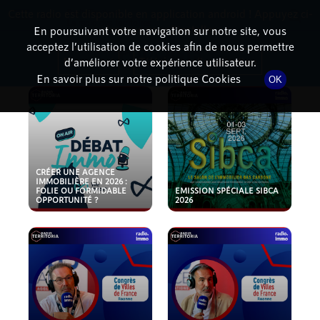
Cette radio est disponible en application android ! Appuyez ci-
RadioTerritoria
La radio des territoires
dessous pour l'installer.
En poursuivant votre navigation sur notre site, vous
acceptez l’utilisation de cookies afin de nous permettre
PODCASTS
Non merci
Télécharger l'application
d’améliorer votre expérience utilisateur.
En savoir plus sur notre politique Cookies
OK
CRÉER UNE AGENCE
IMMOBILIÈRE EN 2026 :
FOLIE OU FORMIDABLE
EMISSION SPÉCIALE SIBCA
OPPORTUNITÉ ?
2026