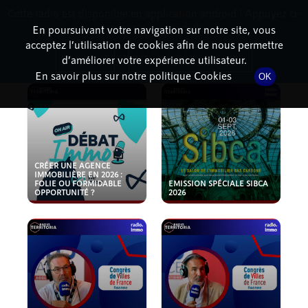
Cette radio est disponible en application android ! Appuyez ci-
RadioTerritoria
La radio des territoires
dessous pour l'installer.
En poursuivant votre navigation sur notre site, vous
acceptez l’utilisation de cookies afin de nous permettre
PODCASTS
Non merci
Télécharger l'application
d’améliorer votre expérience utilisateur.
En savoir plus sur notre politique Cookies
OK
CRÉER UNE AGENCE
IMMOBILIÈRE EN 2026 :
FOLIE OU FORMIDABLE
EMISSION SPÉCIALE SIBCA
OPPORTUNITÉ ?
2026