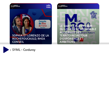
LE SIAP, LA PLATEFORME
DU LOGEMENT ABORDABLE
AU SERVICE DES
SOPHIA ET LORENZO DE LA
TERRITOIRESRETOUR
ROCHEFOUCAULD, RHEA
D'EXPÉRIENCE ET
CONSEIL
AMBITIONS
♪ SYML - Corduroy
POLLUANTS : DE LA
NOUVEAUX RISQUES :
TOITURE AUX FONDATIONS,
QUELLES ASSURANCES
COMMENT SÉCURISER VOS
POUR NOS ENTREPRISES ?
ACTIFS IMMOBILIER ?