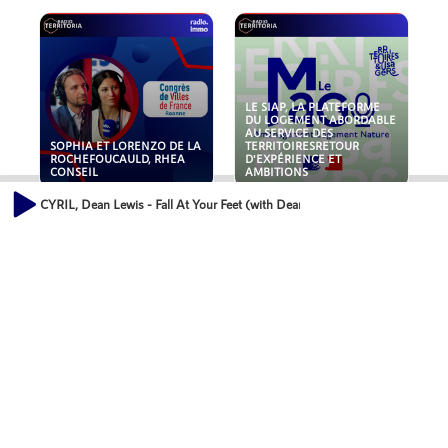
LE SIAP, LA PLATEFORME
DU LOGEMENT ABORDABLE
AU SERVICE DES
SOPHIA ET LORENZO DE LA
TERRITOIRESRETOUR
ROCHEFOUCAULD, RHEA
D'EXPÉRIENCE ET
CONSEIL
AMBITIONS
CYRIL, Dean Lewis - Fall At Your Feet (with Dean Lewis)
POLLUANTS : DE LA
NOUVEAUX RISQUES :
TOITURE AUX FONDATIONS,
QUELLES ASSURANCES
COMMENT SÉCURISER VOS
POUR NOS ENTREPRISES ?
ACTIFS IMMOBILIER ?