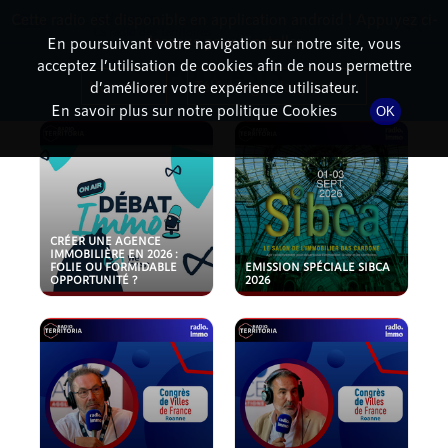
Cette radio est disponible en application android ! Appuyez ci-
RadioTerritoria
La radio des territoires
dessous pour l'installer.
En poursuivant votre navigation sur notre site, vous
acceptez l’utilisation de cookies afin de nous permettre
PODCASTS
Non merci
Télécharger l'application
d’améliorer votre expérience utilisateur.
En savoir plus sur notre politique Cookies
OK
CRÉER UNE AGENCE
IMMOBILIÈRE EN 2026 :
FOLIE OU FORMIDABLE
EMISSION SPÉCIALE SIBCA
OPPORTUNITÉ ?
2026