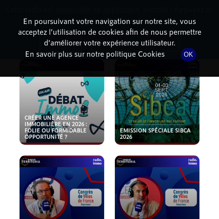
Cette radio est disponible en application android ! Appuyez ci-
RadioTerritoria
La radio des territoires
dessous pour l'installer.
En poursuivant votre navigation sur notre site, vous
acceptez l’utilisation de cookies afin de nous permettre
PODCASTS
Non merci
Télécharger l'application
d’améliorer votre expérience utilisateur.
En savoir plus sur notre politique Cookies
OK
CRÉER UNE AGENCE
IMMOBILIÈRE EN 2026 :
FOLIE OU FORMIDABLE
EMISSION SPÉCIALE SIBCA
OPPORTUNITÉ ?
2026