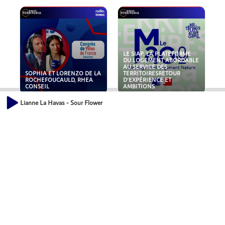
LE SIAP, LA PLATEFORME
DU LOGEMENT ABORDABLE
AU SERVICE DES
SOPHIA ET LORENZO DE LA
TERRITOIRESRETOUR
ROCHEFOUCAULD, RHEA
D'EXPÉRIENCE ET
CONSEIL
AMBITIONS
Lianne La Havas - Sour Flower
POLLUANTS : DE LA
NOUVEAUX RISQUES :
TOITURE AUX FONDATIONS,
QUELLES ASSURANCES
COMMENT SÉCURISER VOS
POUR NOS ENTREPRISES ?
ACTIFS IMMOBILIER ?