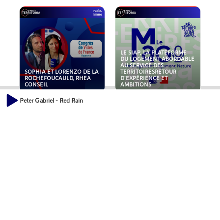
LE SIAP, LA PLATEFORME
DU LOGEMENT ABORDABLE
AU SERVICE DES
SOPHIA ET LORENZO DE LA
TERRITOIRESRETOUR
ROCHEFOUCAULD, RHEA
D'EXPÉRIENCE ET
CONSEIL
AMBITIONS
Peter Gabriel - Red Rain
POLLUANTS : DE LA
NOUVEAUX RISQUES :
TOITURE AUX FONDATIONS,
QUELLES ASSURANCES
COMMENT SÉCURISER VOS
POUR NOS ENTREPRISES ?
ACTIFS IMMOBILIER ?