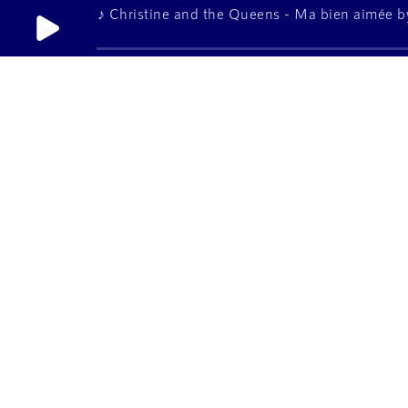
♪ Christine and the Queens - Ma bien aimée b
8 juillet 2021
à 8h04