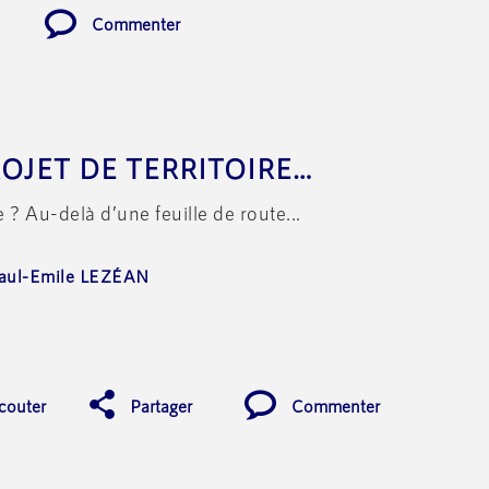
Commenter
QU’EST-CE QU’UN PROJET DE TERRITOIRE ?
e ? Au-delà d’une feuille de route...
aul-Emile LEZÉAN
couter
Partager
Commenter