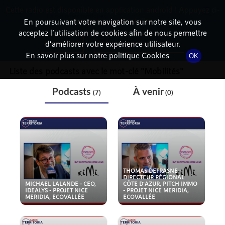
Cette radio est disponible en application android ! Appuyez ci-
RadioTerritoria
La radio des territoires
dessous pour l'installer.
En poursuivant votre navigation sur notre site, vous
acceptez l’utilisation de cookies afin de nous permettre
THÉMATIQUE
Non merci
Télécharger l'application
d’améliorer votre expérience utilisateur.
En savoir plus sur notre politique Cookies
OK
Liste des podcasts avec le mot-clé "
Mobilités
"
Podcasts
À venir
(7)
(0)
THOMAS DEFRASNE -
DIRECTEUR RÉGIONAL
MICHAEL LALANDE - CEO,
CÔTE D'AZUR, PITCH IMMO
IDEALYS - PROJET NICE
- PROJET NICE MERIDIA,
MERIDIA, ECOVALLÉE
ECOVALLÉE