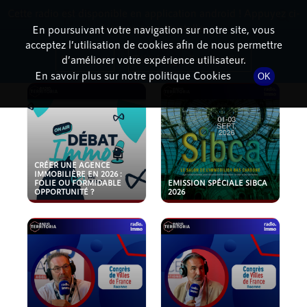
Cette radio est disponible en application android ! Appuyez ci-
RadioTerritoria
La radio des territoires
dessous pour l'installer.
En poursuivant votre navigation sur notre site, vous
acceptez l’utilisation de cookies afin de nous permettre
PODCASTS
Non merci
Télécharger l'application
d’améliorer votre expérience utilisateur.
En savoir plus sur notre politique Cookies
OK
CRÉER UNE AGENCE
IMMOBILIÈRE EN 2026 :
FOLIE OU FORMIDABLE
EMISSION SPÉCIALE SIBCA
OPPORTUNITÉ ?
2026