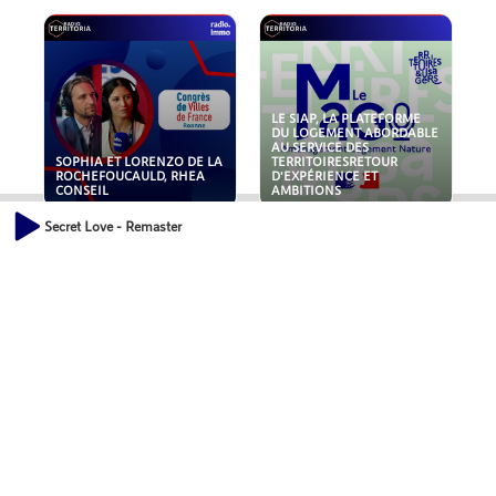
LE SIAP, LA PLATEFORME
DU LOGEMENT ABORDABLE
AU SERVICE DES
SOPHIA ET LORENZO DE LA
TERRITOIRESRETOUR
ROCHEFOUCAULD, RHEA
D'EXPÉRIENCE ET
CONSEIL
AMBITIONS
Secret Love - Remaster
POLLUANTS : DE LA
NOUVEAUX RISQUES :
TOITURE AUX FONDATIONS,
QUELLES ASSURANCES
COMMENT SÉCURISER VOS
POUR NOS ENTREPRISES ?
ACTIFS IMMOBILIER ?