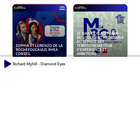
LE SIAP, LA PLATEFORME
DU LOGEMENT ABORDABLE
AU SERVICE DES
SOPHIA ET LORENZO DE LA
TERRITOIRESRETOUR
ROCHEFOUCAULD, RHEA
D'EXPÉRIENCE ET
CONSEIL
AMBITIONS
Richard Myhill - Diamond Eyes
POLLUANTS : DE LA
NOUVEAUX RISQUES :
TOITURE AUX FONDATIONS,
QUELLES ASSURANCES
COMMENT SÉCURISER VOS
POUR NOS ENTREPRISES ?
ACTIFS IMMOBILIER ?