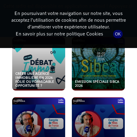
Cette radio est disponible en application android ! Appuyez ci-
RadioTerritoria
La radio des territoires
dessous pour l'installer.
En poursuivant votre navigation sur notre site, vous
acceptez l’utilisation de cookies afin de nous permettre
PODCASTS
Non merci
Télécharger l'application
d’améliorer votre expérience utilisateur.
En savoir plus sur notre politique Cookies
OK
CRÉER UNE AGENCE
IMMOBILIÈRE EN 2026 :
FOLIE OU FORMIDABLE
EMISSION SPÉCIALE SIBCA
OPPORTUNITÉ ?
2026