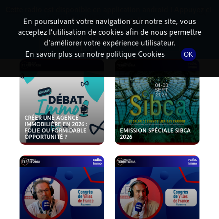
Cette radio est disponible en application android ! Appuyez ci-
RadioTerritoria
La radio des territoires
dessous pour l'installer.
En poursuivant votre navigation sur notre site, vous
acceptez l’utilisation de cookies afin de nous permettre
PODCASTS
Non merci
Télécharger l'application
d’améliorer votre expérience utilisateur.
En savoir plus sur notre politique Cookies
OK
CRÉER UNE AGENCE
IMMOBILIÈRE EN 2026 :
FOLIE OU FORMIDABLE
EMISSION SPÉCIALE SIBCA
OPPORTUNITÉ ?
2026