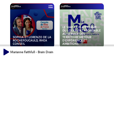
LE SIAP, LA PLATEFORME
DU LOGEMENT ABORDABLE
AU SERVICE DES
SOPHIA ET LORENZO DE LA
TERRITOIRESRETOUR
ROCHEFOUCAULD, RHEA
D'EXPÉRIENCE ET
CONSEIL
AMBITIONS
Marianne Faithfull - Brain Drain
POLLUANTS : DE LA
NOUVEAUX RISQUES :
TOITURE AUX FONDATIONS,
QUELLES ASSURANCES
COMMENT SÉCURISER VOS
POUR NOS ENTREPRISES ?
ACTIFS IMMOBILIER ?