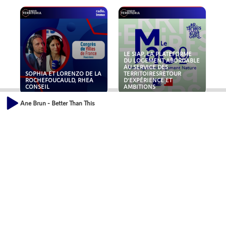
LE SIAP, LA PLATEFORME
DU LOGEMENT ABORDABLE
AU SERVICE DES
SOPHIA ET LORENZO DE LA
TERRITOIRESRETOUR
ROCHEFOUCAULD, RHEA
D'EXPÉRIENCE ET
CONSEIL
AMBITIONS
Ane Brun - Better Than This
POLLUANTS : DE LA
NOUVEAUX RISQUES :
TOITURE AUX FONDATIONS,
QUELLES ASSURANCES
COMMENT SÉCURISER VOS
POUR NOS ENTREPRISES ?
ACTIFS IMMOBILIER ?