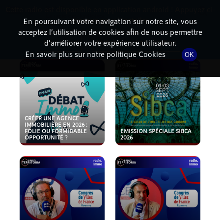
Cette radio est disponible en application android ! Appuyez ci-
RadioTerritoria
La radio des territoires
dessous pour l'installer.
En poursuivant votre navigation sur notre site, vous
acceptez l’utilisation de cookies afin de nous permettre
PODCASTS
Non merci
Télécharger l'application
d’améliorer votre expérience utilisateur.
En savoir plus sur notre politique Cookies
OK
CRÉER UNE AGENCE
IMMOBILIÈRE EN 2026 :
FOLIE OU FORMIDABLE
EMISSION SPÉCIALE SIBCA
OPPORTUNITÉ ?
2026