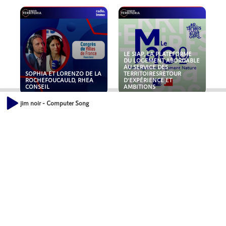
LE SIAP, LA PLATEFORME
DU LOGEMENT ABORDABLE
AU SERVICE DES
SOPHIA ET LORENZO DE LA
TERRITOIRESRETOUR
ROCHEFOUCAULD, RHEA
D'EXPÉRIENCE ET
CONSEIL
AMBITIONS
jim noir - Computer Song
POLLUANTS : DE LA
NOUVEAUX RISQUES :
TOITURE AUX FONDATIONS,
QUELLES ASSURANCES
COMMENT SÉCURISER VOS
POUR NOS ENTREPRISES ?
ACTIFS IMMOBILIER ?