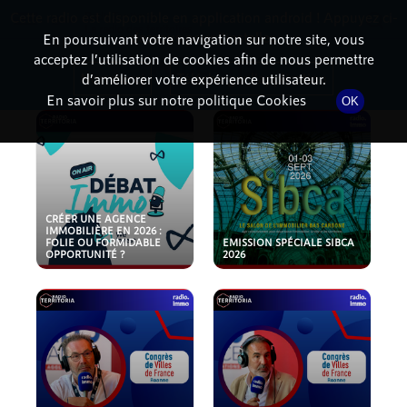
Cette radio est disponible en application android ! Appuyez ci-
RadioTerritoria
La radio des territoires
dessous pour l'installer.
En poursuivant votre navigation sur notre site, vous
acceptez l’utilisation de cookies afin de nous permettre
PODCASTS
Non merci
Télécharger l'application
d’améliorer votre expérience utilisateur.
En savoir plus sur notre politique Cookies
OK
CRÉER UNE AGENCE
IMMOBILIÈRE EN 2026 :
FOLIE OU FORMIDABLE
EMISSION SPÉCIALE SIBCA
OPPORTUNITÉ ?
2026