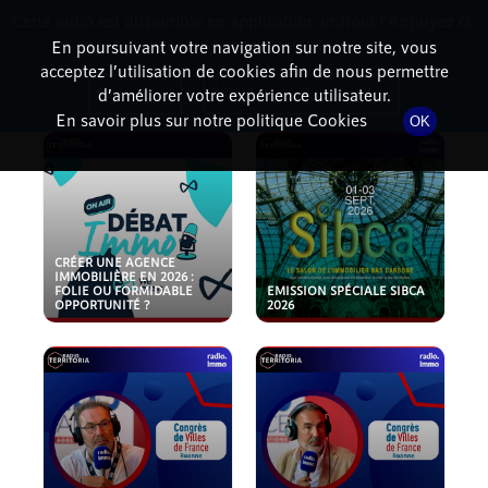
Cette radio est disponible en application android ! Appuyez ci-
RadioTerritoria
La radio des territoires
dessous pour l'installer.
En poursuivant votre navigation sur notre site, vous
acceptez l’utilisation de cookies afin de nous permettre
PODCASTS
Non merci
Télécharger l'application
d’améliorer votre expérience utilisateur.
En savoir plus sur notre politique Cookies
OK
CRÉER UNE AGENCE
IMMOBILIÈRE EN 2026 :
FOLIE OU FORMIDABLE
EMISSION SPÉCIALE SIBCA
OPPORTUNITÉ ?
2026