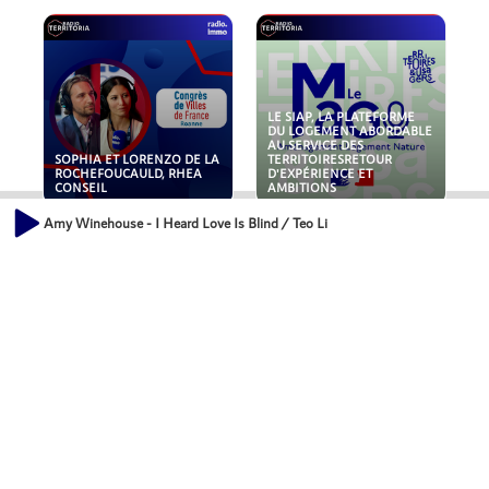
LE SIAP, LA PLATEFORME
DU LOGEMENT ABORDABLE
AU SERVICE DES
SOPHIA ET LORENZO DE LA
TERRITOIRESRETOUR
ROCHEFOUCAULD, RHEA
D'EXPÉRIENCE ET
CONSEIL
AMBITIONS
Amy Winehouse - I Heard Love Is Blind / Teo Licks
POLLUANTS : DE LA
NOUVEAUX RISQUES :
TOITURE AUX FONDATIONS,
QUELLES ASSURANCES
COMMENT SÉCURISER VOS
POUR NOS ENTREPRISES ?
ACTIFS IMMOBILIER ?